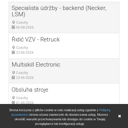
Specialista údržby - backend (Necker,
LSM)
Czechy
06-08-2026
Řidič VZV - Retruck
Czechy
22-06-2026
Multiskill Electronic
Czechy
22-06-2026
Obsluha stroje
Czechy
01-06-2026
Strona korzysta z plików cookie w celu realizacji usług zgodnie z
Polityką
prywatności
strona używa ciasteczek do dostarczania usług. Możesz
10
20
50
100
250
określić warunki przechowywania lub dostępu do cookie w Twojej
przeglądarce lub konfiguracji usługi.